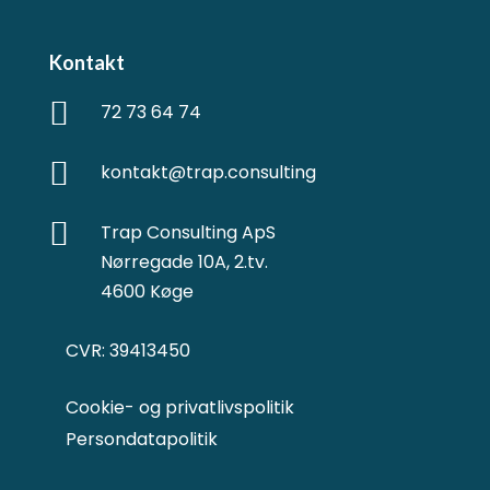
Kontakt

72 73 64 74

kontakt@trap.consulting

Trap Consulting ApS
Nørregade 10A, 2.tv.
4600 Køge
CVR: 39413450
Cookie- og privatlivspolitik
Persondatapolitik