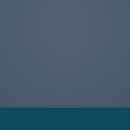
Simon direkte.
22 39 56 81
simon@trap.consulting
Se alle partnere