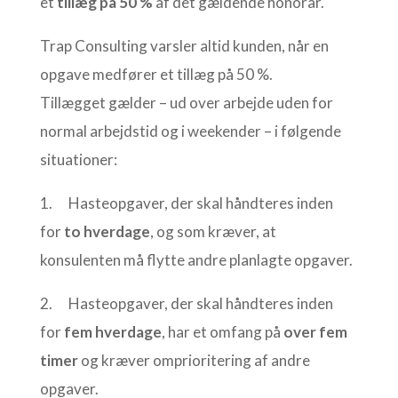
et
tillæg på 50 %
af det gældende honorar.
Trap Consulting varsler altid kunden, når en
opgave medfører et tillæg på 50 %.
Tillægget gælder – ud over arbejde uden for
normal arbejdstid og i weekender – i følgende
situationer:
1. Hasteopgaver, der skal håndteres inden
for
to hverdage
, og som kræver, at
konsulenten må flytte andre planlagte opgaver.
2. Hasteopgaver, der skal håndteres inden
for
fem hverdage
, har et omfang på
over fem
timer
og kræver omprioritering af andre
opgaver.