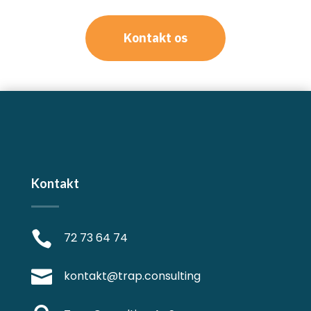
Kontakt os
Kontakt

72 73 64 74

kontakt@trap.consulting