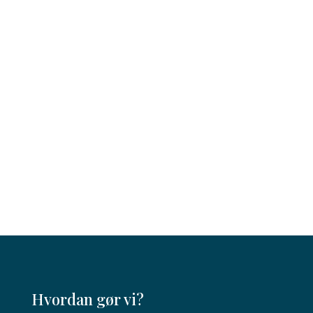
Kontakt os gerne for:
At få hjælp til gennemlæsning og faglig
tilbagemelding på jeres nuværende instrukser
Udarbejdelse af et samlet instrukssæt
Kom i gang
Hvordan gør vi?