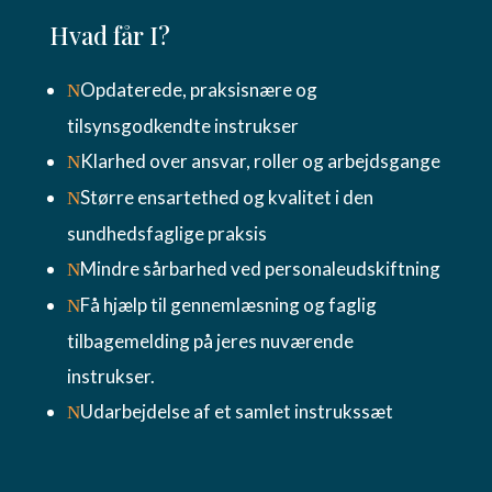
Hvad får I?
Opdaterede, praksisnære og
N
tilsynsgodkendte instrukser
Klarhed over ansvar, roller og arbejdsgange
N
Større ensartethed og kvalitet i den
N
sundhedsfaglige praksis
Mindre sårbarhed ved personaleudskiftning
N
Få hjælp til gennemlæsning og faglig
N
tilbagemelding på jeres nuværende
instrukser.
Udarbejdelse af et samlet instrukssæt
N