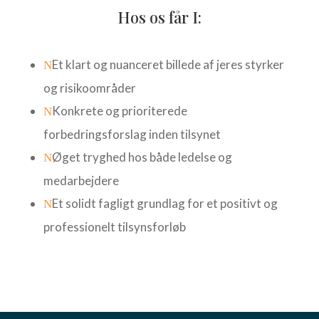
Hos os får I:
Et klart og nuanceret billede af jeres styrker
N
og risikoområder
Konkrete og prioriterede
N
forbedringsforslag inden tilsynet
Øget tryghed hos både ledelse og
N
medarbejdere
Et solidt fagligt grundlag for et positivt og
N
professionelt tilsynsforløb