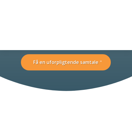
Krisekommunikation
splan
Få en uforpligtende samtale

Forside
5