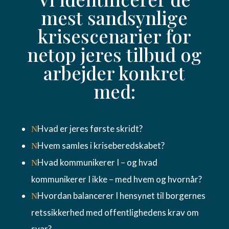
mest sandsynlige
krisescenarier for
netop jeres tilbud og
arbejder konkret
med:
Hvad er jeres første skridt?
N
Hvem samles i kriseberedskabet?
N
Hvad kommunikerer I – og hvad
N
kommunikerer I ikke – med hvem og hvornår?
Hvordan balancerer I hensynet til borgernes
N
retssikkerhed med offentlighedens krav om
svar?