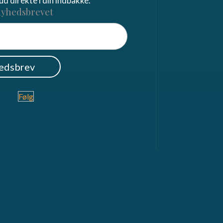
bud direkte i din indbakke.
nyhedsbrevet
hedsbrev
Følg