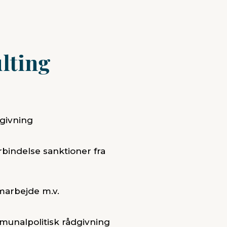
lting
givning
rbindelse sanktioner fra
arbejde m.v.
munalpolitisk rådgivning