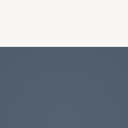
Kontakt Flemming
er altid velkommen til at kontakte Flemming direk