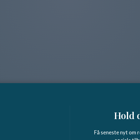
24 22 13 08
Flemming.jantzen@trap.consulting
Se alle partnere
Hold 
Få seneste nyt om re