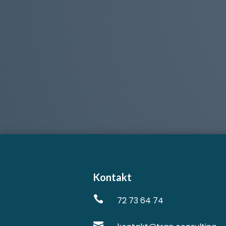
Kontakt

72 73 64 74
